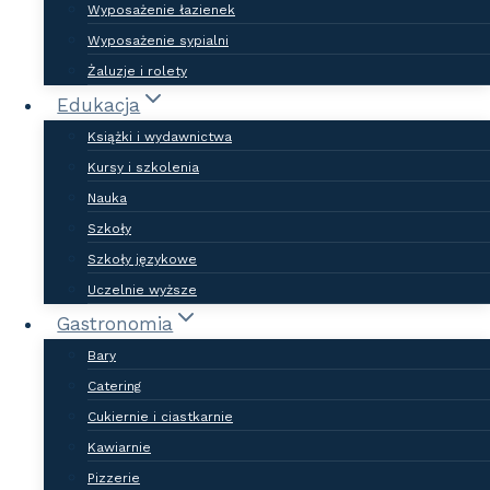
konkretne korzyści dla rozwoju
Wyposażenie łazienek
swojego biznesu!
Wyposażenie sypialni
Żaluzje i rolety
Edukacja
Książki i wydawnictwa
Kursy i szkolenia
Nauka
Szkoły
Wizerunek lidera
Szkoły językowe
Uczelnie wyższe
Buduj wizerunek lidera w swojej branży,
Gastronomia
dzięki możliwości pojawienia się w
jednej kategorii razem ze swoimi
Bary
konkurentami!
Catering
Cukiernie i ciastkarnie
Kawiarnie
Pizzerie