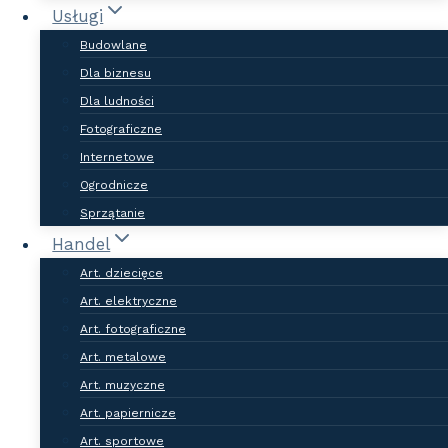
Usługi
ważne dla Ciebie frazy.
Budowlane
Dla biznesu
Dołącz do grona najlepszych firm i
Dla ludności
już dziś zostaw swój ślad na
Fotograficzne
naszej stronie!
Internetowe
Ogrodnicze
Sprzątanie
Handel
Art. dziecięce
Art. elektryczne
Art. fotograficzne
Jakiej usługi dziś
Art. metalowe
Art. muzyczne
potrzebujesz? Mamy
Art. papiernicze
Art. sportowe