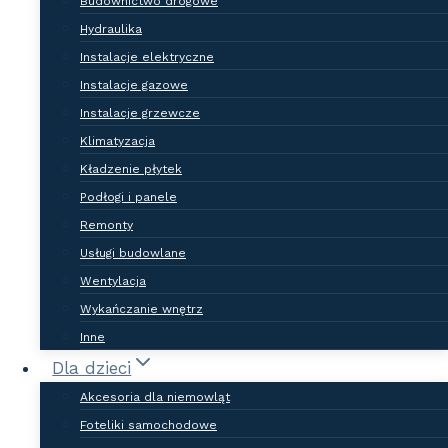
przedsiębiorstwa, z wielu różnych
Budownictwo drogowe
Hydraulika
branż. Bez znaczenia, czy
Instalacje elektryczne
poszukujesz mechanika
Instalacje gazowe
samochodowego, biura
Instalacje grzewcze
rachunkowego czy też specjalisty
Klimatyzacja
IT – możesz mieć pewność, że
Kładzenie płytek
zaproponujemy Ci odpowiednich
Podłogi i panele
wykonawców!
Remonty
Usługi budowlane
O nas
Wentylacja
Najnowsze firmy
Wykańczanie wnętrz
Inne
Dla dzieci
Akcesoria dla niemowląt
Foteliki samochodowe