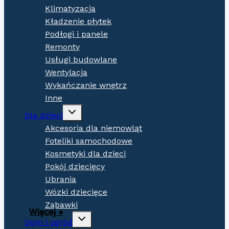
Klimatyzacja
Kładzenie płytek
Podłogi i panele
Remonty
Usługi budowlane
Wentylacja
Wykańczanie wnętrz
Inne
Expand
Dla dzieci
child
menu
Akcesoria dla niemowląt
Foteliki samochodowe
Kosmetyki dla dzieci
Pokój dziecięcy
Ubrania
Wózki dziecięce
Zabawki
Więcej »
Więcej »
Więcej »
Więcej »
Więcej »
Więcej »
Więcej »
Więcej »
Więcej »
Więcej »
Więcej »
Więcej »
Więcej »
Więcej »
Więcej »
Więcej »
Expand
Dom i ogród
child