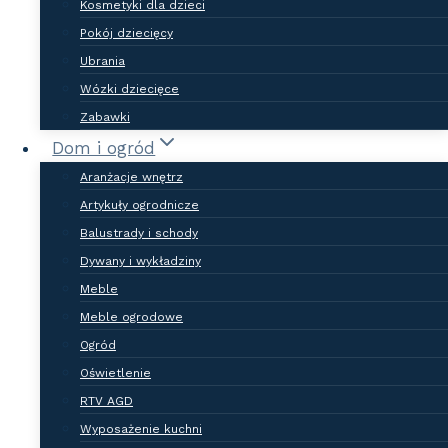
Kosmetyki dla dzieci
Pokój dziecięcy
Ubrania
Wózki dziecięce
Zabawki
Dom i ogród
NASZE ZALETY
Aranżacje wnętrz
Artykuły ogrodnicze
Dlaczego warto
Balustrady i schody
Dywany i wykładziny
dodać wpis do
Meble
naszej bazy?
Meble ogrodowe
Ogród
Oświetlenie
Zakładając wizytówkę w naszym
RTV AGD
katalogu firm, zyskujesz
Wyposażenie kuchni