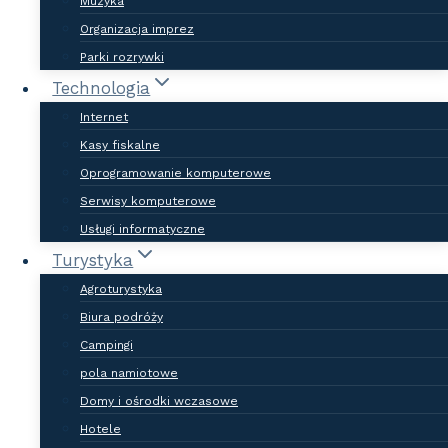
Muzyka
Organizacja imprez
Parki rozrywki
Technologia
Internet
Kasy fiskalne
Oprogramowanie komputerowe
Serwisy komputerowe
O naszej bazie
Usługi informatyczne
firm
Turystyka
Agroturystyka
Biura podróży
Internet jest dziś głównym
Campingi
źródłem informacji o produktach i
pola namiotowe
usługach. Coraz więcej Klientów
Domy i ośrodki wczasowe
dokonuje zakupów za
Hotele