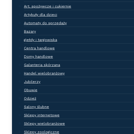
je wszystkie!
Art. spożywcze i cukiernie
Sprawdź nasze branże
Artykuły dla dzieci
Automaty do sprzedaży
Bazary
giełdy i targowiska
Centra handlowe
Domy handlowe
Galanteria skórzana
Handel wielobranżowy
Jubilerzy
Branże firm
Obuwie
Odzież
Salony ślubne
Sklepy internetowe
Sklepy wielobranżowe
Biznes i finanse
Sklepy zoologiczne