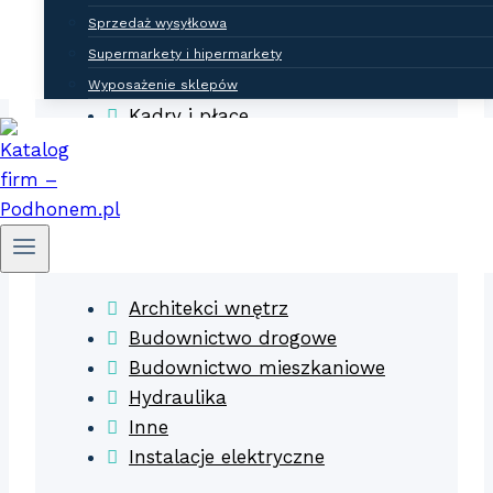
Sprzedaż wysyłkowa
Doradztwo i konsulting
Hurtownie
Supermarkety i hipermarkety
Inwestycje
Wyposażenie sklepów
Kadry i płace
Księgowość
Prawo
Budownictwo
Architekci wnętrz
Budownictwo drogowe
Budownictwo mieszkaniowe
Hydraulika
Inne
Instalacje elektryczne