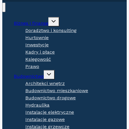
Expand
Biznes i finanse
child
menu
Doradztwo i konsulting
Hurtownie
Inwestycje
Kadry i płace
Księgowość
Prawo
Expand
Budownictwo
child
menu
Architekci wnętrz
Budownictwo mieszkaniowe
Budownictwo drogowe
Hydraulika
Instalacje elektryczne
Instalacje gazowe
Instalacje grzewcze