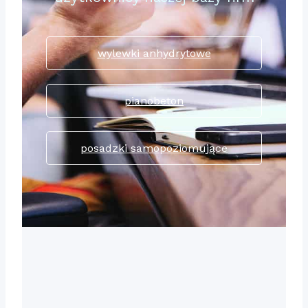
wylewki anhydrytowe
pianobeton
posadzki samopoziomujące