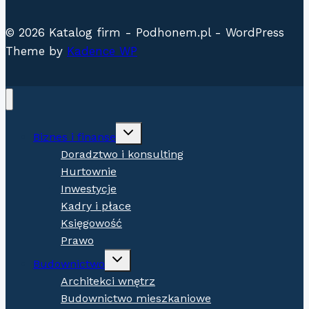
© 2026 Katalog firm - Podhonem.pl - WordPress
Theme by
Kadence WP
Expand
Biznes i finanse
child
menu
Doradztwo i konsulting
Hurtownie
Inwestycje
Kadry i płace
Księgowość
Prawo
Expand
Budownictwo
child
menu
Architekci wnętrz
Budownictwo mieszkaniowe