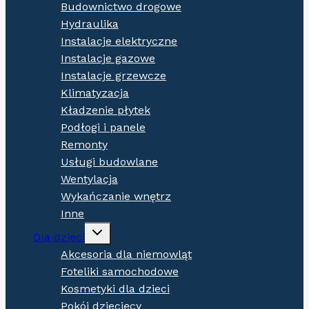
Budownictwo drogowe
Hydraulika
Instalacje elektryczne
Instalacje gazowe
Instalacje grzewcze
Klimatyzacja
Kładzenie płytek
Podłogi i panele
Remonty
Usługi budowlane
Wentylacja
Wykańczanie wnętrz
Inne
Expand
Dla dzieci
child
menu
Akcesoria dla niemowląt
Foteliki samochodowe
Kosmetyki dla dzieci
Pokój dziecięcy