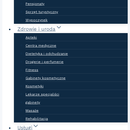
Pensjonaty
Sprzęt turystyczny
Wypoczynek
Zdrowie i uroda
Apteki
Centra medyczne
Dietetyka i odchudzanie
Drogerie i perfumerie
Fitness
Gabinety kosmetyczne
Kosmetyki
Lekarze specjaliści
gabinety
Masaże
Rehabilitacja
Usługi