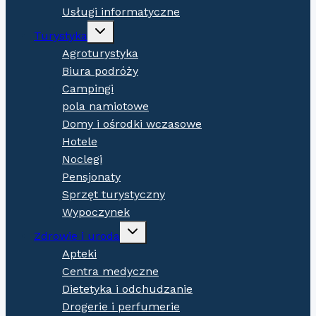
Usługi informatyczne
Expand
Turystyka
child
menu
Agroturystyka
Biura podróży
Campingi
pola namiotowe
Domy i ośrodki wczasowe
Hotele
Noclegi
Pensjonaty
Sprzęt turystyczny
Wypoczynek
Expand
Zdrowie i uroda
child
menu
Apteki
Centra medyczne
Dietetyka i odchudzanie
Drogerie i perfumerie