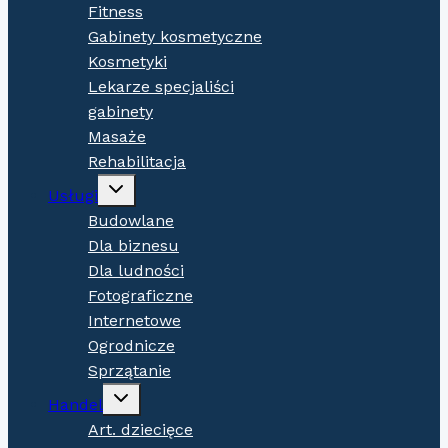
Fitness
Gabinety kosmetyczne
Kosmetyki
Lekarze specjaliści
gabinety
Masaże
Rehabilitacja
Expand
Usługi
child
menu
Budowlane
Dla biznesu
Dla ludności
Fotograficzne
Internetowe
Ogrodnicze
Sprzątanie
Expand
Handel
child
menu
Art. dziecięce