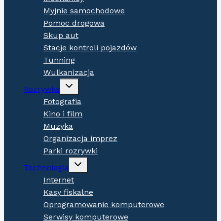
Myjnie samochodowe
Pomoc drogowa
Skup aut
Stacje kontroli pojazdów
Tunning
Wulkanizacja
Expand
Rozrywka
child
menu
Fotografia
Kino i film
Muzyka
Organizacja imprez
Parki rozrywki
Expand
Technologia
child
menu
Internet
Kasy fiskalne
Oprogramowanie komputerowe
Serwisy komputerowe