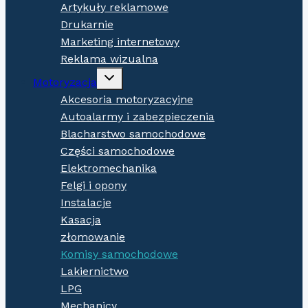
Artykuły reklamowe
Drukarnie
Marketing internetowy
Reklama wizualna
Expand
Motoryzacja
child
menu
Akcesoria motoryzacyjne
Autoalarmy i zabezpieczenia
Blacharstwo samochodowe
Części samochodowe
Elektromechanika
Felgi i opony
Instalacje
Kasacja
złomowanie
Komisy samochodowe
Lakiernictwo
LPG
Mechanicy