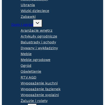
Ubrania
Wózki dziecięce
Zabawki
Expand
Dom i ogród
child
menu
Aranżacje wnętrz
Artykuły ogrodnicze
Balustrady i schody
Dywany i wykładziny
Meble
Meble ogrodowe
Ogród
Oświetlenie
RTV AGD
Wyposażenie kuchni
Wyposażenie łazienek
Wyposażenie sypialni
Żaluzje i rolety