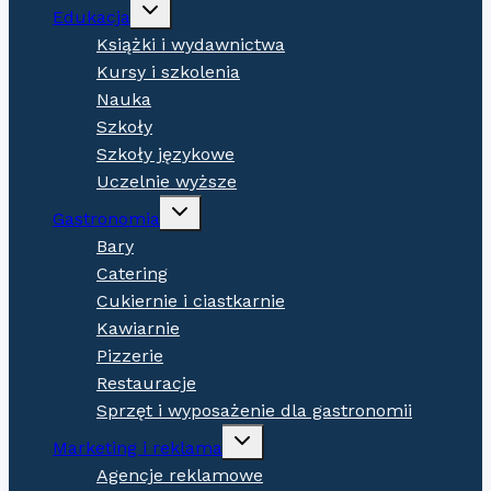
Expand
Edukacja
child
menu
Książki i wydawnictwa
Kursy i szkolenia
Nauka
Szkoły
Szkoły językowe
Uczelnie wyższe
Expand
Gastronomia
child
menu
Bary
Catering
Cukiernie i ciastkarnie
Kawiarnie
Pizzerie
Restauracje
Sprzęt i wyposażenie dla gastronomii
Expand
Marketing i reklama
child
menu
Agencje reklamowe