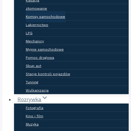
Kasacja
złomowanie
Komisy samochodowe
Lakiernictwo
LPG
Mechanicy
Myjnie samochodowe
Pomoc drogowa
Skup aut
Stacje kontroli pojazdów
Tunning
Wulkanizacja
Rozrywka
Fotografia
Kino i film
Muzyka