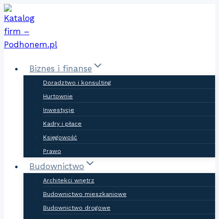
Skip
to
content
Biznes i finanse
Doradztwo i konsulting
Hurtownie
Inwestycje
Kadry i płace
Księgowość
Prawo
Budownictwo
Architekci wnętrz
Budownictwo mieszkaniowe
Budownictwo drogowe