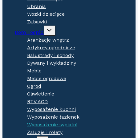
Ubrania
Wózki dziecięce
Zabawki
Expand
Dom i ogród
child
menu
Aranżacje wnętrz
Artykuły ogrodnicze
Balustrady i schody
Dywany i wykładziny
Meble
Meble ogrodowe
Ogród
Oświetlenie
RTV AGD
Wyposażenie kuchni
Wyposażenie łazienek
Wyposażenie sypialni
Żaluzje i rolety