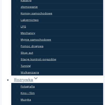
Kasacja
złomowanie
Komisy samochodowe
Lakiernictwo
LPG
Mechanicy
Myjnie samochodowe
Pomoc drogowa
Skup aut
Stacje kontroli pojazdów
Tunning
Wulkanizacja
Rozrywka
Fotografia
Kino i film
Muzyka