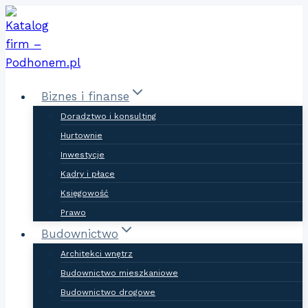
Skip
to
content
Biznes i finanse
Doradztwo i konsulting
Hurtownie
Inwestycje
Kadry i płace
Księgowość
Prawo
Budownictwo
Architekci wnętrz
Budownictwo mieszkaniowe
Budownictwo drogowe