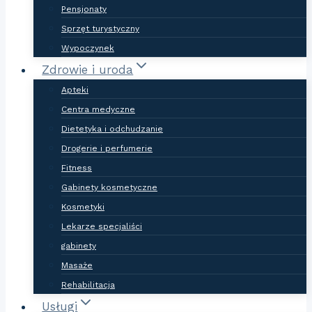
Pensjonaty
Sprzęt turystyczny
Wypoczynek
Zdrowie i uroda
Apteki
Centra medyczne
Dietetyka i odchudzanie
Drogerie i perfumerie
Fitness
Gabinety kosmetyczne
Kosmetyki
Lekarze specjaliści
gabinety
Masaże
Rehabilitacja
Usługi