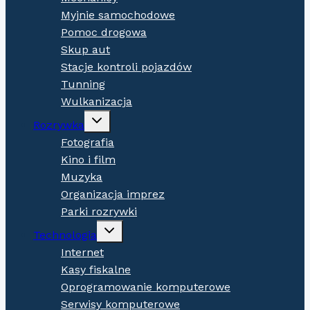
Myjnie samochodowe
Pomoc drogowa
Skup aut
Stacje kontroli pojazdów
Tunning
Wulkanizacja
Expand
Rozrywka
child
menu
Fotografia
Kino i film
Muzyka
Organizacja imprez
Parki rozrywki
Expand
Technologia
child
menu
Internet
Kasy fiskalne
Oprogramowanie komputerowe
Serwisy komputerowe