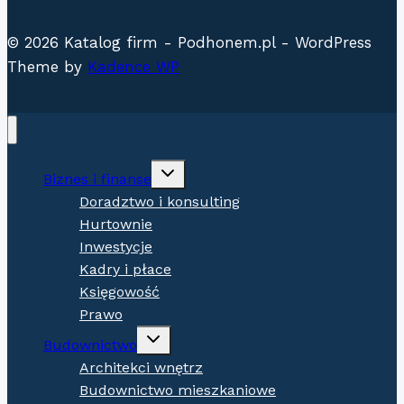
© 2026 Katalog firm - Podhonem.pl - WordPress
Theme by
Kadence WP
Expand
Biznes i finanse
child
menu
Doradztwo i konsulting
Hurtownie
Inwestycje
Kadry i płace
Księgowość
Prawo
Expand
Budownictwo
child
menu
Architekci wnętrz
Budownictwo mieszkaniowe