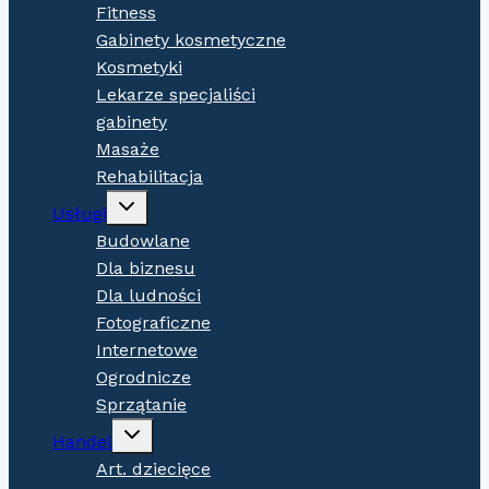
Fitness
Gabinety kosmetyczne
Kosmetyki
Lekarze specjaliści
gabinety
Masaże
Rehabilitacja
Expand
Usługi
child
menu
Budowlane
Dla biznesu
Dla ludności
Fotograficzne
Internetowe
Ogrodnicze
Sprzątanie
Expand
Handel
child
menu
Art. dziecięce