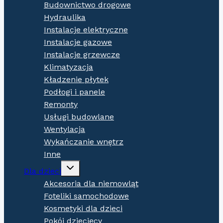
Budownictwo drogowe
Hydraulika
Instalacje elektryczne
Instalacje gazowe
Instalacje grzewcze
Klimatyzacja
Kładzenie płytek
Podłogi i panele
Remonty
Usługi budowlane
Wentylacja
Wykańczanie wnętrz
Inne
Expand
Dla dzieci
child
menu
Akcesoria dla niemowląt
Foteliki samochodowe
Kosmetyki dla dzieci
Pokój dziecięcy