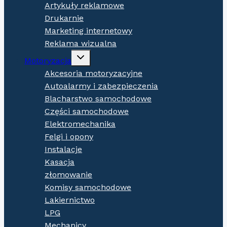
Artykuły reklamowe
Drukarnie
Marketing internetowy
Reklama wizualna
Expand
Motoryzacja
child
menu
Akcesoria motoryzacyjne
Autoalarmy i zabezpieczenia
Blacharstwo samochodowe
Części samochodowe
Elektromechanika
Felgi i opony
Instalacje
Kasacja
złomowanie
Komisy samochodowe
Lakiernictwo
LPG
Mechanicy