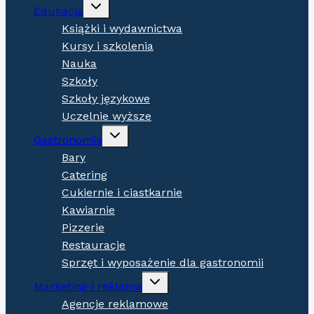
Expand
Edukacja
child
menu
Książki i wydawnictwa
Kursy i szkolenia
Nauka
Szkoły
Szkoły językowe
Uczelnie wyższe
Expand
Gastronomia
child
menu
Bary
Catering
Cukiernie i ciastkarnie
Kawiarnie
Pizzerie
Restauracje
Sprzęt i wyposażenie dla gastronomii
Expand
Marketing i reklama
child
menu
Agencje reklamowe