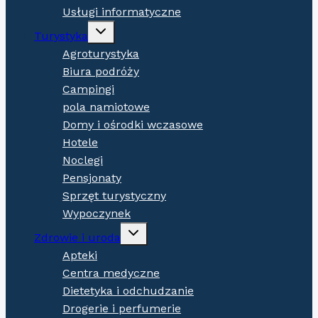
Usługi informatyczne
Expand
Turystyka
child
menu
Agroturystyka
Biura podróży
Campingi
pola namiotowe
Domy i ośrodki wczasowe
Hotele
Noclegi
Pensjonaty
Sprzęt turystyczny
Wypoczynek
Expand
Zdrowie i uroda
child
menu
Apteki
Centra medyczne
Dietetyka i odchudzanie
Drogerie i perfumerie