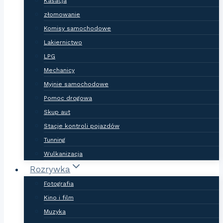
Kasacja
złomowanie
Komisy samochodowe
Lakiernictwo
LPG
Mechanicy
Myjnie samochodowe
Pomoc drogowa
Skup aut
Stacje kontroli pojazdów
Tunning
Wulkanizacja
Rozrywka
Fotografia
Kino i film
Muzyka