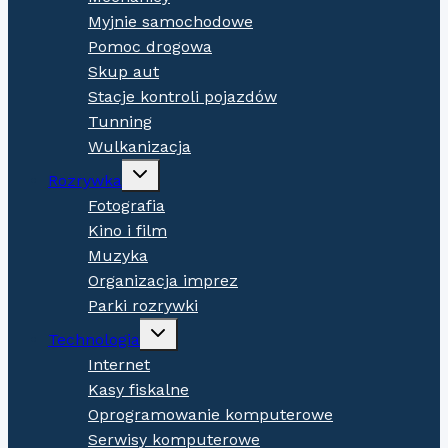
Myjnie samochodowe
Pomoc drogowa
Skup aut
Stacje kontroli pojazdów
Tunning
Wulkanizacja
Expand
Rozrywka
child
menu
Fotografia
Kino i film
Muzyka
Organizacja imprez
Parki rozrywki
Expand
Technologia
child
menu
Internet
Kasy fiskalne
Oprogramowanie komputerowe
Serwisy komputerowe