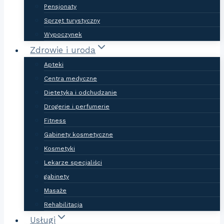
Pensjonaty
Sprzęt turystyczny
Wypoczynek
Zdrowie i uroda
Apteki
Centra medyczne
Dietetyka i odchudzanie
Drogerie i perfumerie
Fitness
Gabinety kosmetyczne
Kosmetyki
Lekarze specjaliści
gabinety
Masaże
Rehabilitacja
Usługi