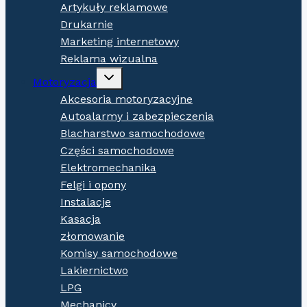
Artykuły reklamowe
Drukarnie
Marketing internetowy
Reklama wizualna
Expand
Motoryzacja
child
menu
Akcesoria motoryzacyjne
Autoalarmy i zabezpieczenia
Blacharstwo samochodowe
Części samochodowe
Elektromechanika
Felgi i opony
Instalacje
Kasacja
złomowanie
Komisy samochodowe
Lakiernictwo
LPG
Mechanicy