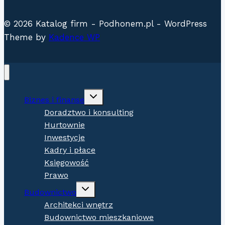
© 2026 Katalog firm - Podhonem.pl - WordPress
Theme by
Kadence WP
Expand
Biznes i finanse
child
menu
Doradztwo i konsulting
Hurtownie
Inwestycje
Kadry i płace
Księgowość
Prawo
Expand
Budownictwo
child
menu
Architekci wnętrz
Budownictwo mieszkaniowe