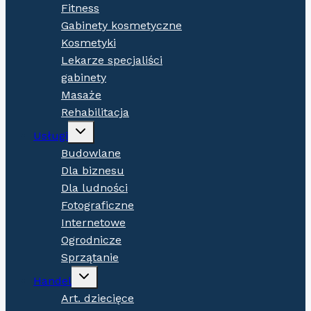
Fitness
Gabinety kosmetyczne
Kosmetyki
Lekarze specjaliści
gabinety
Masaże
Rehabilitacja
Expand
Usługi
child
menu
Budowlane
Dla biznesu
Dla ludności
Fotograficzne
Internetowe
Ogrodnicze
Sprzątanie
Expand
Handel
child
menu
Art. dziecięce