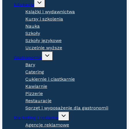
Expand
Edukacja
child
menu
Książki i wydawnictwa
Kursy i szkolenia
Nauka
Szkoły
Szkoły językowe
Uczelnie wyższe
Expand
Gastronomia
child
menu
Bary
Catering
Cukiernie i ciastkarnie
Kawiarnie
Pizzerie
Restauracje
Sprzęt i wyposażenie dla gastronomii
Expand
Marketing i reklama
child
menu
Agencje reklamowe