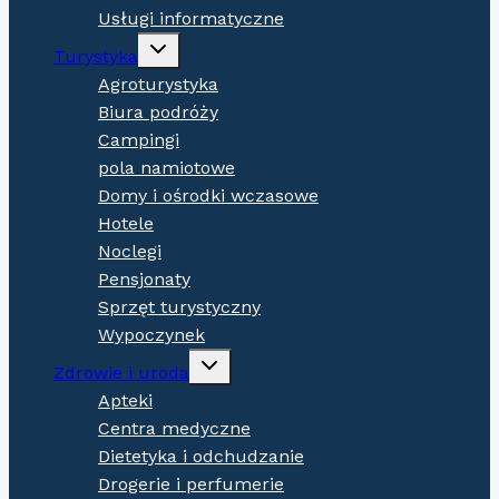
Usługi informatyczne
Expand
Turystyka
child
menu
Agroturystyka
Biura podróży
Campingi
pola namiotowe
Domy i ośrodki wczasowe
Hotele
Noclegi
Pensjonaty
Sprzęt turystyczny
Wypoczynek
Expand
Zdrowie i uroda
child
menu
Apteki
Centra medyczne
Dietetyka i odchudzanie
Drogerie i perfumerie