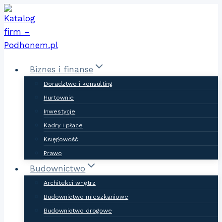
Skip
to
content
Biznes i finanse
Doradztwo i konsulting
Hurtownie
Inwestycje
Kadry i płace
Księgowość
Prawo
Budownictwo
Architekci wnętrz
Budownictwo mieszkaniowe
Budownictwo drogowe