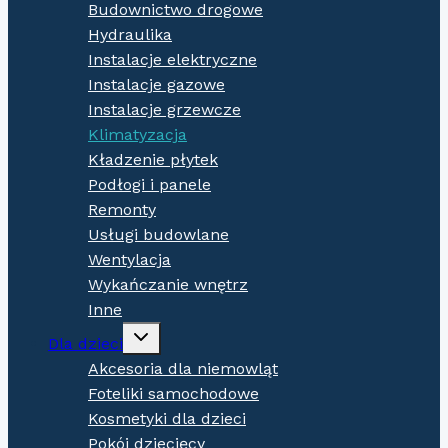
Budownictwo drogowe
Hydraulika
Instalacje elektryczne
Instalacje gazowe
Instalacje grzewcze
Klimatyzacja
Kładzenie płytek
Podłogi i panele
Remonty
Usługi budowlane
Wentylacja
Wykańczanie wnętrz
Inne
Expand
Dla dzieci
child
menu
Akcesoria dla niemowląt
Foteliki samochodowe
Kosmetyki dla dzieci
Pokój dziecięcy