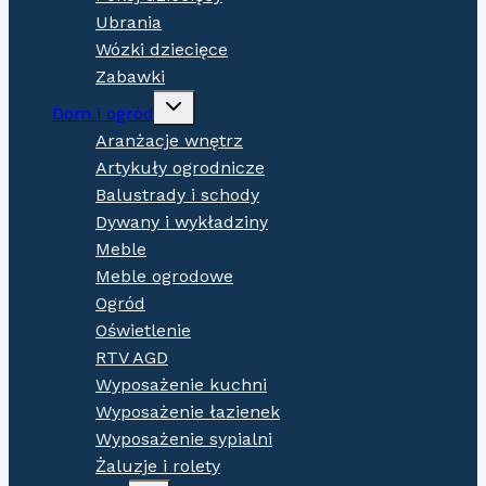
Ubrania
Wózki dziecięce
Zabawki
Expand
Dom i ogród
child
menu
Aranżacje wnętrz
Artykuły ogrodnicze
Balustrady i schody
Dywany i wykładziny
Meble
Meble ogrodowe
Ogród
Oświetlenie
RTV AGD
Wyposażenie kuchni
Wyposażenie łazienek
Wyposażenie sypialni
Żaluzje i rolety