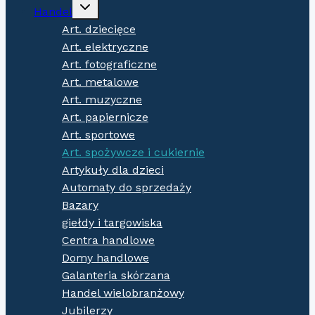
Expand
Handel
child
menu
Art. dziecięce
Art. elektryczne
Art. fotograficzne
Art. metalowe
Art. muzyczne
Art. papiernicze
Art. sportowe
Art. spożywcze i cukiernie
Artykuły dla dzieci
Automaty do sprzedaży
Bazary
giełdy i targowiska
Centra handlowe
Domy handlowe
Galanteria skórzana
Handel wielobranżowy
Jubilerzy