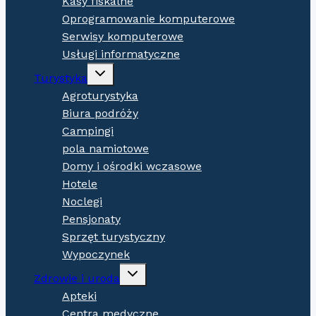
Kasy fiskalne
Oprogramowanie komputerowe
Serwisy komputerowe
Usługi informatyczne
Expand
Turystyka
child
menu
Agroturystyka
Biura podróży
Campingi
pola namiotowe
Domy i ośrodki wczasowe
Hotele
Noclegi
Pensjonaty
Sprzęt turystyczny
Wypoczynek
Expand
Zdrowie i uroda
child
menu
Apteki
Centra medyczne