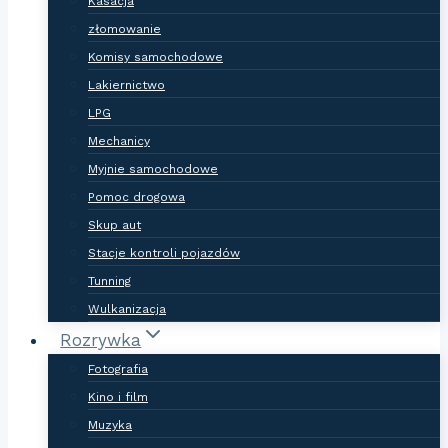
Kasacja
złomowanie
Komisy samochodowe
Lakiernictwo
LPG
Mechanicy
Myjnie samochodowe
Pomoc drogowa
Skup aut
Stacje kontroli pojazdów
Tunning
Wulkanizacja
Rozrywka
Fotografia
Kino i film
Muzyka