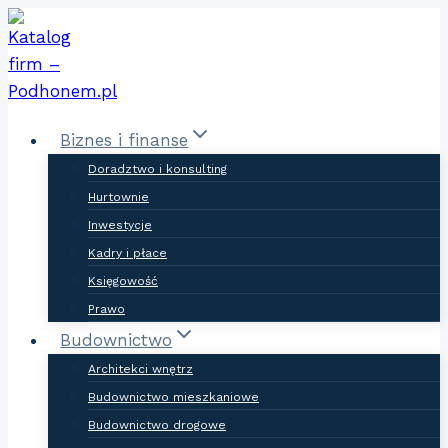
Skip
to
content
Biznes i finanse
Doradztwo i konsulting
Hurtownie
Inwestycje
Kadry i płace
Księgowość
Prawo
Budownictwo
Architekci wnętrz
Budownictwo mieszkaniowe
Budownictwo drogowe