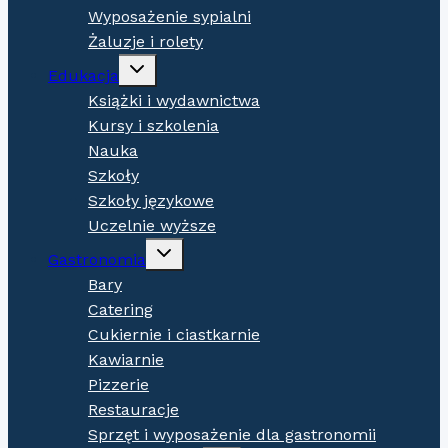
Wyposażenie sypialni
Żaluzje i rolety
Expand
Edukacja
child
menu
Książki i wydawnictwa
Kursy i szkolenia
Nauka
Szkoły
Szkoły językowe
Uczelnie wyższe
Expand
Gastronomia
child
menu
Bary
Catering
Cukiernie i ciastkarnie
Kawiarnie
Pizzerie
Restauracje
Sprzęt i wyposażenie dla gastronomii