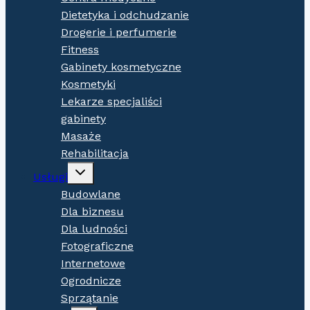
Dietetyka i odchudzanie
Drogerie i perfumerie
Fitness
Gabinety kosmetyczne
Kosmetyki
Lekarze specjaliści
gabinety
Masaże
Rehabilitacja
Expand
Usługi
child
menu
Budowlane
Dla biznesu
Dla ludności
Fotograficzne
Internetowe
Ogrodnicze
Sprzątanie