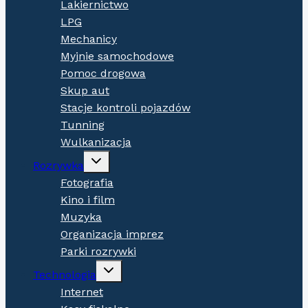
Lakiernictwo
LPG
Mechanicy
Myjnie samochodowe
Pomoc drogowa
Skup aut
Stacje kontroli pojazdów
Tunning
Wulkanizacja
Expand
Rozrywka
child
menu
Fotografia
Kino i film
Muzyka
Organizacja imprez
Parki rozrywki
Expand
Technologia
child
menu
Internet