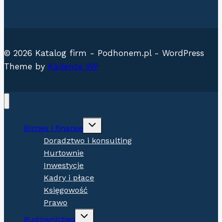
© 2026 Katalog firm - Podhonem.pl - WordPress
Theme by
Kadence WP
Expand
Biznes i finanse
child
menu
Doradztwo i konsulting
Hurtownie
Inwestycje
Kadry i płace
Księgowość
Prawo
Expand
Budownictwo
child