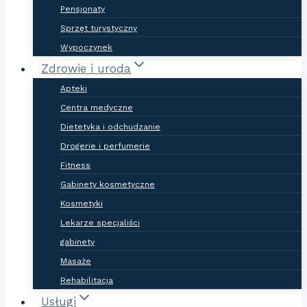
Pensjonaty
Sprzęt turystyczny
Wypoczynek
Zdrowie i uroda
Apteki
Centra medyczne
Dietetyka i odchudzanie
Drogerie i perfumerie
Fitness
Gabinety kosmetyczne
Kosmetyki
Lekarze specjaliści
gabinety
Masaże
Rehabilitacja
Usługi