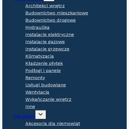
menu
Architekci wnętrz
Budownictwo mieszkaniowe
Budownictwo drogowe
Hydraulika
Instalacje elektryczne
Instalacje gazowe
Instalacje grzewcze
Klimatyzacja
Kładzenie płytek
Podłogi i panele
Remonty
Usługi budowlane
Wentylacja
Wykańczanie wnętrz
Inne
Expand
Dla dzieci
child
menu
Akcesoria dla niemowląt