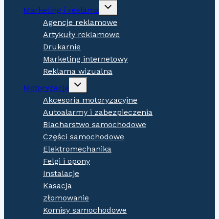
Expand
Marketing i reklama
child
menu
Agencje reklamowe
Artykuły reklamowe
Drukarnie
Marketing internetowy
Reklama wizualna
Expand
Motoryzacja
child
menu
Akcesoria motoryzacyjne
Autoalarmy i zabezpieczenia
Blacharstwo samochodowe
Części samochodowe
Elektromechanika
Felgi i opony
Instalacje
Kasacja
złomowanie
Komisy samochodowe