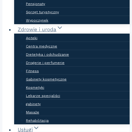
Pensjonaty
Sprzęt turystyczny
Wypoczynek
Zdrowie i uroda
Apteki
Centra medyczne
Dietetyka i odchudzanie
Drogerie i perfumerie
Fitness
Gabinety kosmetyczne
Kosmetyki
Lekarze specjaliści
gabinety
Masaże
Rehabilitacja
Usługi