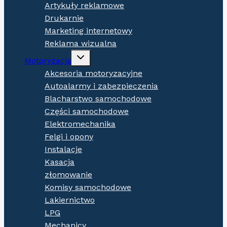
Artykuły reklamowe
Drukarnie
Marketing internetowy
Reklama wizualna
Expand
Motoryzacja
child
menu
Akcesoria motoryzacyjne
Autoalarmy i zabezpieczenia
Blacharstwo samochodowe
Części samochodowe
Elektromechanika
Felgi i opony
Instalacje
Kasacja
złomowanie
Komisy samochodowe
Lakiernictwo
LPG
Mechanicy