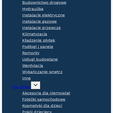
Budownictwo drogowe
Hydraulika
Instalacje elektryczne
Instalacje gazowe
Instalacje grzewcze
Klimatyzacja
Kładzenie płytek
Podłogi i panele
Remonty
Usługi budowlane
Wentylacja
Wykańczanie wnętrz
Inne
Expand
Dla dzieci
child
menu
Akcesoria dla niemowląt
Foteliki samochodowe
Kosmetyki dla dzieci
Pokój dziecięcy