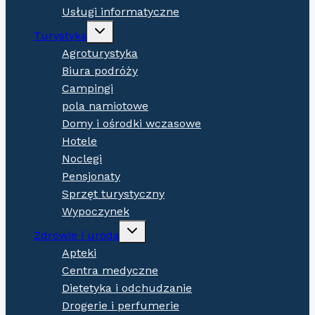
Usługi informatyczne
Expand
Turystyka
child
menu
Agroturystyka
Biura podróży
Campingi
pola namiotowe
Domy i ośrodki wczasowe
Hotele
Noclegi
Pensjonaty
Sprzęt turystyczny
Wypoczynek
Expand
Zdrowie i uroda
child
menu
Apteki
Centra medyczne
Dietetyka i odchudzanie
Drogerie i perfumerie