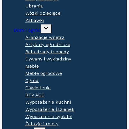
Ubrania
Wózki dziecięce
Zabawki
Expand
Dom i ogród
child
menu
Aranżacje wnętrz
Artykuły ogrodnicze
Balustrady i schody
Dywany i wykładziny
Meble
Meble ogrodowe
Ogród
Oświetlenie
RTV AGD
Wyposażenie kuchni
Wyposażenie łazienek
Wyposażenie sypialni
Żaluzje i rolety