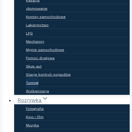
Kasacja
złomowanie
Komisy samochodowe
Lakiernictwo
LPG
Mechanicy
Myjnie samochodowe
Pomoc drogowa
Skup aut
Stacje kontroli pojazdów
Tunning
Wulkanizacja
Rozrywka
Fotografia
Kino i film
Muzyka