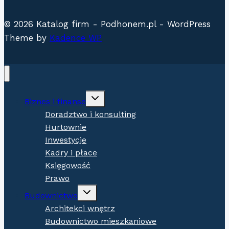
© 2026 Katalog firm - Podhonem.pl - WordPress
Theme by
Kadence WP
Expand
Biznes i finanse
child
menu
Doradztwo i konsulting
Hurtownie
Inwestycje
Kadry i płace
Księgowość
Prawo
Expand
Budownictwo
child
menu
Architekci wnętrz
Budownictwo mieszkaniowe