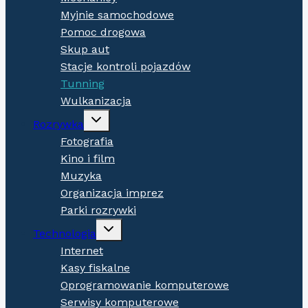
Myjnie samochodowe
Pomoc drogowa
Skup aut
Stacje kontroli pojazdów
Tunning
Wulkanizacja
Expand
Rozrywka
child
menu
Fotografia
Kino i film
Muzyka
Organizacja imprez
Parki rozrywki
Expand
Technologia
child
menu
Internet
Kasy fiskalne
Oprogramowanie komputerowe
Serwisy komputerowe