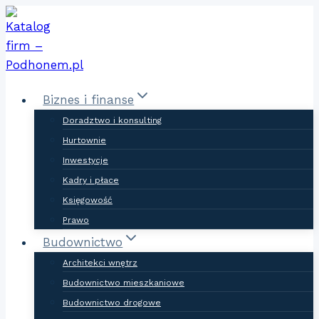
Skip
to
content
Biznes i finanse
Doradztwo i konsulting
Hurtownie
Inwestycje
Kadry i płace
Księgowość
Prawo
Budownictwo
Architekci wnętrz
Budownictwo mieszkaniowe
Budownictwo drogowe