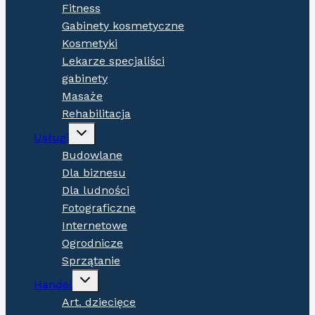
Fitness
Gabinety kosmetyczne
Kosmetyki
Lekarze specjaliści
gabinety
Masaże
Rehabilitacja
Expand
Usługi
child
menu
Budowlane
Dla biznesu
Dla ludności
Fotograficzne
Internetowe
Ogrodnicze
Sprzątanie
Expand
Handel
child
menu
Art. dziecięce