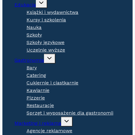
Expand
Edukacja
child
menu
Książki i wydawnictwa
Kursy i szkolenia
Nauka
Szkoły
Szkoły językowe
Uczelnie wyższe
Expand
Gastronomia
child
menu
Bary
Catering
Cukiernie i ciastkarnie
Kawiarnie
Pizzerie
Restauracje
Sprzęt i wyposażenie dla gastronomii
Expand
Marketing i reklama
child
menu
Agencje reklamowe