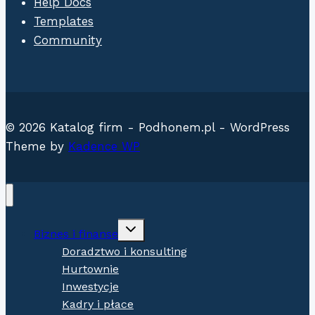
Help Docs
Templates
Community
© 2026 Katalog firm - Podhonem.pl - WordPress
Theme by
Kadence WP
Expand
Biznes i finanse
child
menu
Doradztwo i konsulting
Hurtownie
Inwestycje
Kadry i płace