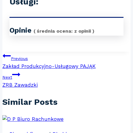
Usługi:
Opinie
( średnia ocena:
z
opinii )
Nawigacja
Previous
Zakład Produkcyjno-Usługowy PAJĄK
wpisu
Next
ZRB Zawadzki
Similar Posts