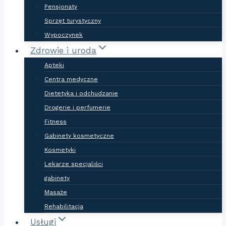
Pensjonaty
Sprzęt turystyczny
Wypoczynek
Zdrowie i uroda
Apteki
Centra medyczne
Dietetyka i odchudzanie
Drogerie i perfumerie
Fitness
Gabinety kosmetyczne
Kosmetyki
Lekarze specjaliści
gabinety
Masaże
Rehabilitacja
Usługi