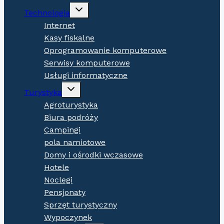
Expand
Technologia
child
menu
Internet
Kasy fiskalne
Oprogramowanie komputerowe
Serwisy komputerowe
Usługi informatyczne
Expand
Turystyka
child
menu
Agroturystyka
Biura podróży
Campingi
pola namiotowe
Domy i ośrodki wczasowe
Hotele
Noclegi
Pensjonaty
Sprzęt turystyczny
Wypoczynek