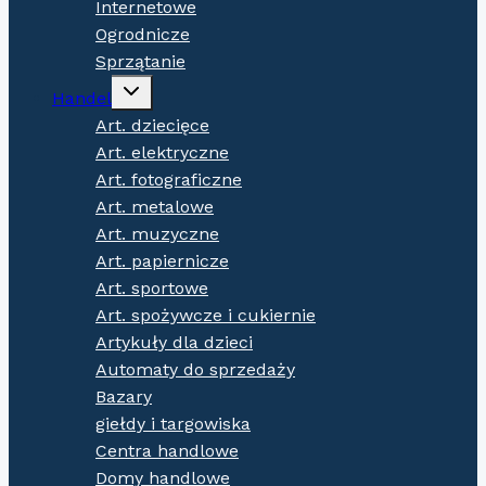
Internetowe
Ogrodnicze
Sprzątanie
Expand
Handel
child
menu
Art. dziecięce
Art. elektryczne
Art. fotograficzne
Art. metalowe
Art. muzyczne
Art. papiernicze
Art. sportowe
Art. spożywcze i cukiernie
Artykuły dla dzieci
Automaty do sprzedaży
Bazary
giełdy i targowiska
Centra handlowe
Domy handlowe