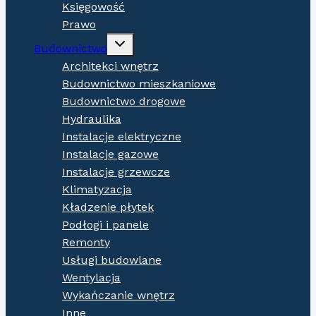
Księgowość
Prawo
Expand
Budownictwo
child
menu
Architekci wnętrz
Budownictwo mieszkaniowe
Budownictwo drogowe
Hydraulika
Instalacje elektryczne
Instalacje gazowe
Instalacje grzewcze
Klimatyzacja
Kładzenie płytek
Podłogi i panele
Remonty
Usługi budowlane
Wentylacja
Wykańczanie wnętrz
Inne