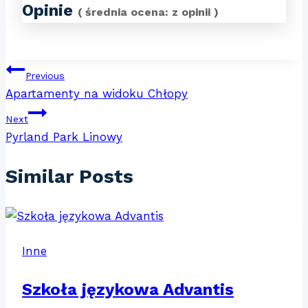
Opinie
( średnia ocena:
z
opinii )
Nawigacja
Previous
Apartamenty na widoku Chłopy
wpisu
Next
Pyrland Park Linowy
Similar Posts
Inne
Szkoła językowa Advantis