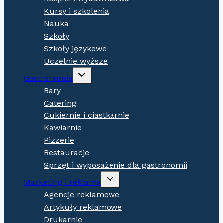
Kursy i szkolenia
Nauka
Szkoły
Szkoły językowe
Uczelnie wyższe
Expand
Gastronomia
child
menu
Bary
Catering
Cukiernie i ciastkarnie
Kawiarnie
Pizzerie
Restauracje
Sprzęt i wyposażenie dla gastronomii
Expand
Marketing i reklama
child
menu
Agencje reklamowe
Artykuły reklamowe
Drukarnie