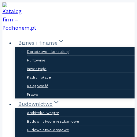
Skip
to
content
Biznes i finanse
Doradztwo i konsulting
Hurtownie
Inwestycje
Kadry i płace
Księgowość
Prawo
Budownictwo
Architekci wnętrz
Budownictwo mieszkaniowe
Budownictwo drogowe