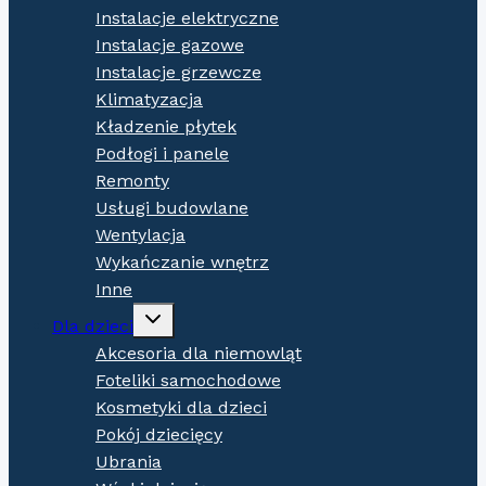
Instalacje elektryczne
Instalacje gazowe
Instalacje grzewcze
Klimatyzacja
Kładzenie płytek
Podłogi i panele
Remonty
Usługi budowlane
Wentylacja
Wykańczanie wnętrz
Inne
Expand
Dla dzieci
child
menu
Akcesoria dla niemowląt
Foteliki samochodowe
Kosmetyki dla dzieci
Pokój dziecięcy
Ubrania