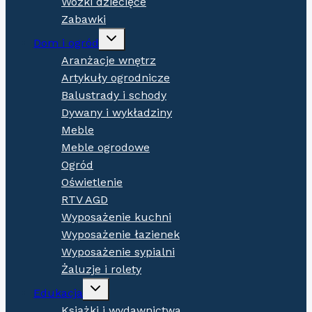
Wózki dziecięce
Zabawki
Expand
Dom i ogród
child
menu
Aranżacje wnętrz
Artykuły ogrodnicze
Balustrady i schody
Dywany i wykładziny
Meble
Meble ogrodowe
Ogród
Oświetlenie
RTV AGD
Wyposażenie kuchni
Wyposażenie łazienek
Wyposażenie sypialni
Żaluzje i rolety
Expand
Edukacja
child
menu
Książki i wydawnictwa