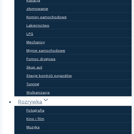
Kasacja
złomowanie
Komisy samochodowe
Lakiernictwo
LPG
Mechanicy
Myjnie samochodowe
Pomoc drogowa
Skup aut
Stacje kontroli pojazdów
Tunning
Wulkanizacja
Rozrywka
Fotografia
Kino i film
Muzyka