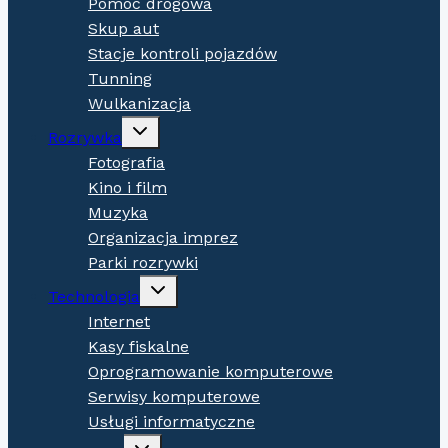
Pomoc drogowa
Skup aut
Stacje kontroli pojazdów
Tunning
Wulkanizacja
Expand
Rozrywka
child
menu
Fotografia
Kino i film
Muzyka
Organizacja imprez
Parki rozrywki
Expand
Technologia
child
menu
Internet
Kasy fiskalne
Oprogramowanie komputerowe
Serwisy komputerowe
Usługi informatyczne
Expand