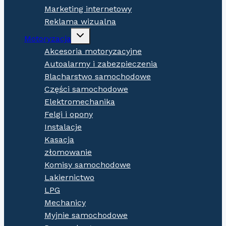
Marketing internetowy
Reklama wizualna
Expand
Motoryzacja
child
menu
Akcesoria motoryzacyjne
Autoalarmy i zabezpieczenia
Blacharstwo samochodowe
Części samochodowe
Elektromechanika
Felgi i opony
Instalacje
Kasacja
złomowanie
Komisy samochodowe
Lakiernictwo
LPG
Mechanicy
Myjnie samochodowe