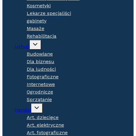
Kosmetyki
Lekarze specjaliści
gabinety
Masaże
Rehabilitacja
Expand
Usługi
child
menu
Budowlane
Dla biznesu
Dla ludności
Fotograficzne
Internetowe
Ogrodnicze
Sprzątanie
Expand
Handel
child
menu
Art. dziecięce
Art. elektryczne
Art. fotograficzne