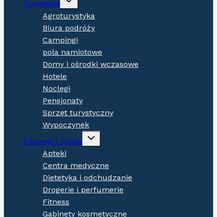
Turystyka
child
menu
Agroturystyka
Biura podróży
Campingi
pola namiotowe
Domy i ośrodki wczasowe
Hotele
Noclegi
Pensjonaty
Sprzęt turystyczny
Wypoczynek
Expand
Zdrowie i uroda
child
menu
Apteki
Centra medyczne
Dietetyka i odchudzanie
Drogerie i perfumerie
Fitness
Gabinety kosmetyczne