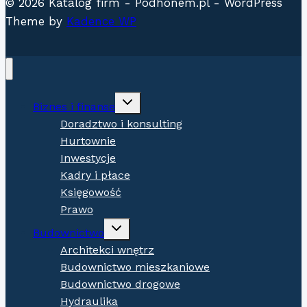
© 2026 Katalog firm - Podhonem.pl - WordPress
Theme by
Kadence WP
Expand
Biznes i finanse
child
menu
Doradztwo i konsulting
Hurtownie
Inwestycje
Kadry i płace
Księgowość
Prawo
Expand
Budownictwo
child
menu
Architekci wnętrz
Budownictwo mieszkaniowe
Budownictwo drogowe
Hydraulika