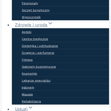
Pensjonaty
Sprzęt turystyczny
Wypoczynek
Zdrowie i uroda
Apteki
Centra medyczne
Dietetyka i odchudzanie
Drogerie i perfumerie
Fitness
Gabinety kosmetyczne
Kosmetyki
Lekarze specjaliści
gabinety
Masaże
Rehabilitacja
Usługi