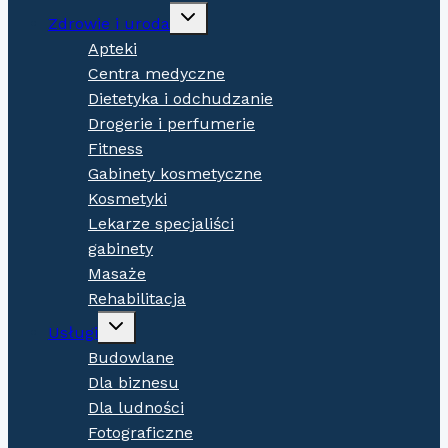
Expand
Zdrowie i uroda
child
menu
Apteki
Centra medyczne
Dietetyka i odchudzanie
Drogerie i perfumerie
Fitness
Gabinety kosmetyczne
Kosmetyki
Lekarze specjaliści
gabinety
Masaże
Rehabilitacja
Expand
Usługi
child
menu
Budowlane
Dla biznesu
Dla ludności
Fotograficzne