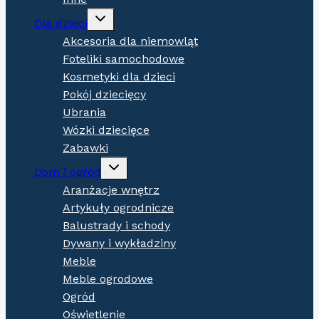
Expand
Dla dzieci
child
menu
Akcesoria dla niemowląt
Foteliki samochodowe
Kosmetyki dla dzieci
Pokój dziecięcy
Ubrania
Wózki dziecięce
Zabawki
Expand
Dom i ogród
child
menu
Aranżacje wnętrz
Artykuły ogrodnicze
Balustrady i schody
Dywany i wykładziny
Meble
Meble ogrodowe
Ogród
Oświetlenie