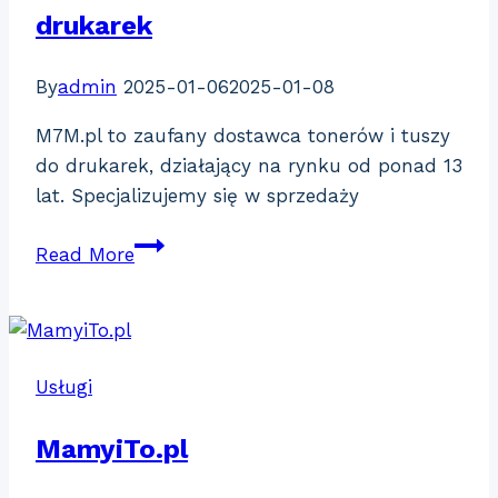
drukarek
By
admin
2025-01-06
2025-01-08
M7M.pl to zaufany dostawca tonerów i tuszy
do drukarek, działający na rynku od ponad 13
lat. Specjalizujemy się w sprzedaży
M7M.pl
Read More
–
Tonery
i
Tusze
Usługi
do
drukarek
MamyiTo.pl