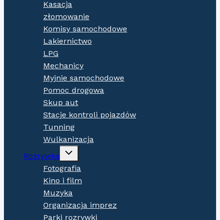
Kasacja
złomowanie
Komisy samochodowe
Lakiernictwo
LPG
Mechanicy
Myjnie samochodowe
Pomoc drogowa
Skup aut
Stacje kontroli pojazdów
Tunning
Wulkanizacja
Expand
Rozrywka
child
menu
Fotografia
Kino i film
Muzyka
Organizacja imprez
Parki rozrywki