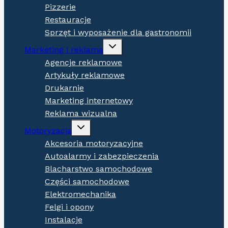
Pizzerie
Restauracje
Sprzęt i wyposażenie dla gastronomii
Expand
Marketing i reklama
child
menu
Agencje reklamowe
Artykuły reklamowe
Drukarnie
Marketing internetowy
Reklama wizualna
Expand
Motoryzacja
child
menu
Akcesoria motoryzacyjne
Autoalarmy i zabezpieczenia
Blacharstwo samochodowe
Części samochodowe
Elektromechanika
Felgi i opony
Instalacje