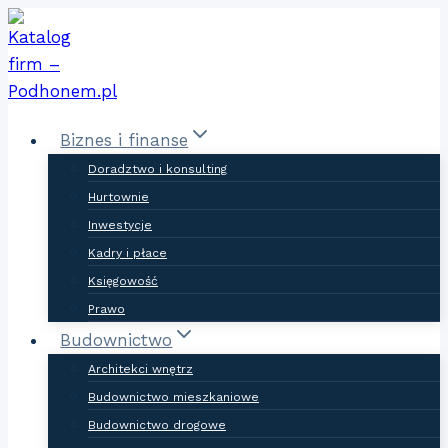
Skip
to
content
Biznes i finanse
Doradztwo i konsulting
Hurtownie
Inwestycje
Kadry i płace
Księgowość
Prawo
Budownictwo
Architekci wnętrz
Budownictwo mieszkaniowe
Budownictwo drogowe