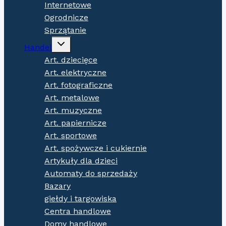
Internetowe
Ogrodnicze
Sprzątanie
Expand
Handel
child
menu
Art. dziecięce
Art. elektryczne
Art. fotograficzne
Art. metalowe
Art. muzyczne
Art. papiernicze
Art. sportowe
Art. spożywcze i cukiernie
Artykuły dla dzieci
Automaty do sprzedaży
Bazary
giełdy i targowiska
Centra handlowe
Domy handlowe