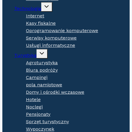
Expand
Technologia
child
menu
Internet
Kasy fiskalne
Oprogramowanie komputerowe
Serwisy komputerowe
Usługi informatyczne
Expand
Turystyka
child
menu
Agroturystyka
Biura podróży
Campingi
pola namiotowe
Domy i ośrodki wczasowe
Hotele
Noclegi
Pensjonaty
Sprzęt turystyczny
Wypoczynek