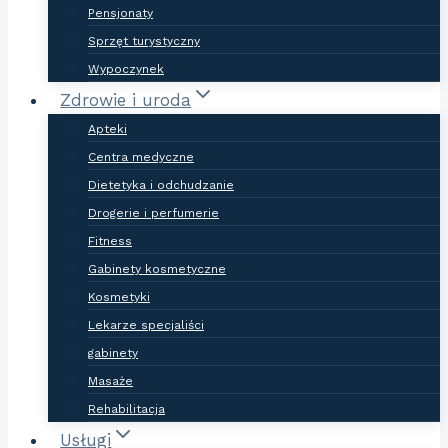
Pensjonaty
Sprzęt turystyczny
Wypoczynek
Zdrowie i uroda
Apteki
Centra medyczne
Dietetyka i odchudzanie
Drogerie i perfumerie
Fitness
Gabinety kosmetyczne
Kosmetyki
Lekarze specjaliści
gabinety
Masaże
Rehabilitacja
Usługi