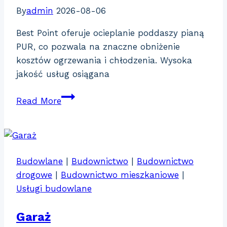
By
admin
2026-08-06
Best Point oferuje ocieplanie poddaszy pianą
PUR, co pozwala na znaczne obniżenie
kosztów ogrzewania i chłodzenia. Wysoka
jakość usług osiągana
Best
Read More
Point
Izolacja
Natryskowa
Pianą
Budowlane
|
Budownictwo
|
Budownictwo
Białystok
drogowe
|
Budownictwo mieszkaniowe
|
Usługi budowlane
Garaż