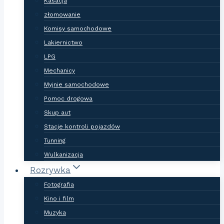
Kasacja
złomowanie
Komisy samochodowe
Lakiernictwo
LPG
Mechanicy
Myjnie samochodowe
Pomoc drogowa
Skup aut
Stacje kontroli pojazdów
Tunning
Wulkanizacja
Rozrywka
Fotografia
Kino i film
Muzyka