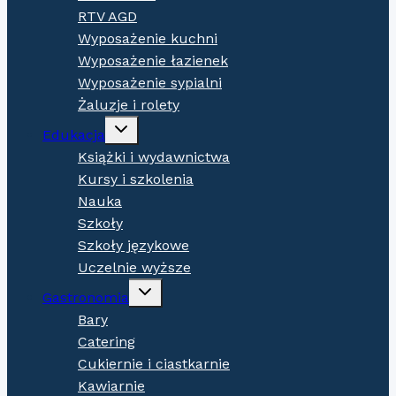
RTV AGD
Wyposażenie kuchni
Wyposażenie łazienek
Wyposażenie sypialni
Żaluzje i rolety
Expand
Edukacja
child
menu
Książki i wydawnictwa
Kursy i szkolenia
Nauka
Szkoły
Szkoły językowe
Uczelnie wyższe
Expand
Gastronomia
child
menu
Bary
Catering
Cukiernie i ciastkarnie
Kawiarnie