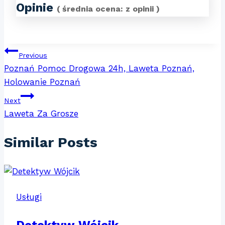
Opinie
( średnia ocena:
z
opinii )
Nawigacja
Previous
Poznań Pomoc Drogowa 24h, Laweta Poznań,
wpisu
Holowanie Poznań
Next
Laweta Za Grosze
Similar Posts
Usługi