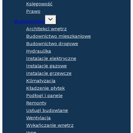
Księgowość
Prawo
Expand
Budownictwo
child
menu
Architekci wnętrz
Budownictwo mieszkaniowe
Budownictwo drogowe
Hydraulika
Instalacje elektryczne
Instalacje gazowe
Instalacje grzewcze
Klimatyzacja
Kładzenie płytek
Podłogi i panele
Remonty
Usługi budowlane
Wentylacja
Wykańczanie wnętrz
Inne