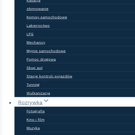
Kasacja
złomowanie
Komisy samochodowe
Lakiernictwo
LPG
Mechanicy
Myjnie samochodowe
Pomoc drogowa
Skup aut
Stacje kontroli pojazdów
Tunning
Wulkanizacja
Rozrywka
Fotografia
Kino i film
Muzyka