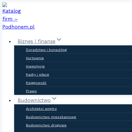
Skip
to
content
Biznes i finanse
Doradztwo i konsulting
Hurtownie
Inwestycje
Kadry i płace
Księgowość
Prawo
Budownictwo
Architekci wnętrz
Budownictwo mieszkaniowe
Budownictwo drogowe