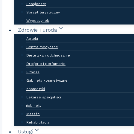
Pensjonaty
Sprzęt turystyczny
Wypoczynek
Zdrowie i uroda
Apteki
Centra medyczne
Dietetyka i odchudzanie
Drogerie i perfumerie
Fitness
Gabinety kosmetyczne
Kosmetyki
Lekarze specjaliści
gabinety
Masaże
Rehabilitacja
Usługi