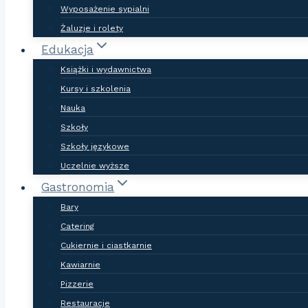
Wyposażenie sypialni
Żaluzje i rolety
Edukacja
Książki i wydawnictwa
Kursy i szkolenia
Nauka
Szkoły
Szkoły językowe
Uczelnie wyższe
Gastronomia
Bary
Catering
Cukiernie i ciastkarnie
Kawiarnie
Pizzerie
Restauracje