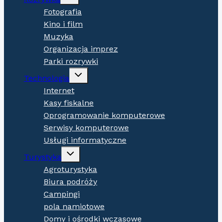
child
menu
Fotografia
Kino i film
Muzyka
Organizacja imprez
Parki rozrywki
Expand
Technologia
child
menu
Internet
Kasy fiskalne
Oprogramowanie komputerowe
Serwisy komputerowe
Usługi informatyczne
Expand
Turystyka
child
menu
Agroturystyka
Biura podróży
Campingi
pola namiotowe
Domy i ośrodki wczasowe