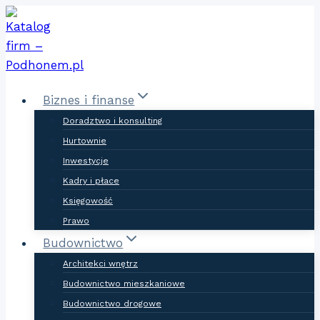
Skip
to
content
Biznes i finanse
Doradztwo i konsulting
Hurtownie
Inwestycje
Kadry i płace
Księgowość
Prawo
Budownictwo
Architekci wnętrz
Budownictwo mieszkaniowe
Budownictwo drogowe