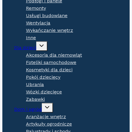
Podłogi i panele
Remonty
Usługi budowlane
Wentylacja
Wykańczanie wnętrz
Inne
Expand
Dla dzieci
child
menu
Akcesoria dla niemowląt
Foteliki samochodowe
Kosmetyki dla dzieci
Pokój dziecięcy
Ubrania
Wózki dziecięce
Zabawki
Expand
Dom i ogród
child
menu
Aranżacje wnętrz
Artykuły ogrodnicze
Balustrady i schody