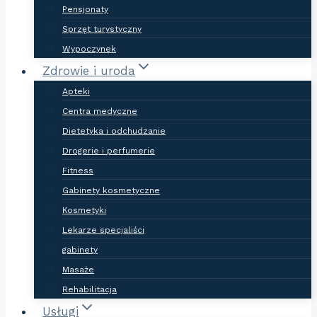
Pensjonaty
Sprzęt turystyczny
Wypoczynek
Zdrowie i uroda
Apteki
Centra medyczne
Dietetyka i odchudzanie
Drogerie i perfumerie
Fitness
Gabinety kosmetyczne
Kosmetyki
Lekarze specjaliści
gabinety
Masaże
Rehabilitacja
Usługi