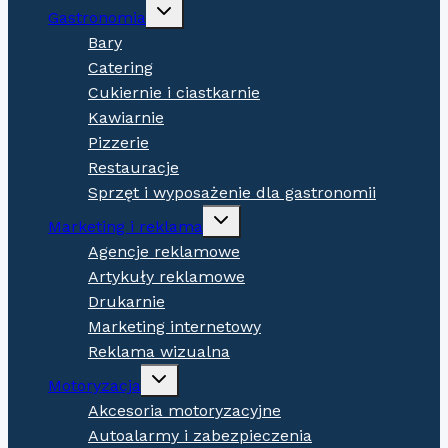
Expand
Gastronomia
child
menu
Bary
Catering
Cukiernie i ciastkarnie
Kawiarnie
Pizzerie
Restauracje
Sprzęt i wyposażenie dla gastronomii
Expand
Marketing i reklama
child
menu
Agencje reklamowe
Artykuły reklamowe
Drukarnie
Marketing internetowy
Reklama wizualna
Expand
Motoryzacja
child
menu
Akcesoria motoryzacyjne
Autoalarmy i zabezpieczenia