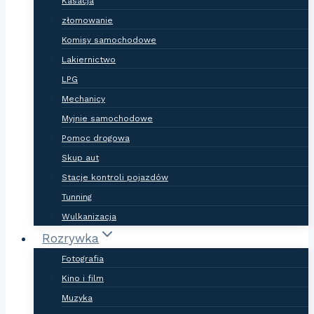
Kasacja
złomowanie
Komisy samochodowe
Lakiernictwo
LPG
Mechanicy
Myjnie samochodowe
Pomoc drogowa
Skup aut
Stacje kontroli pojazdów
Tunning
Wulkanizacja
Rozrywka
Fotografia
Kino i film
Muzyka