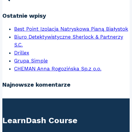
Ostatnie wpisy
Best Point Izolacja Natryskowa Pianą Białystok
Biuro Detektywistyczne Sherlock & Partnerzy
S.C.
Drillex
Grupa Simple
CHEMAN Anna Rogozińska Sp.z o.o.
Najnowsze komentarze
LearnDash Course