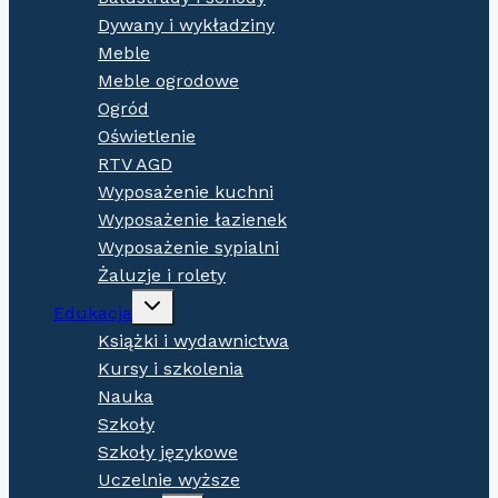
Dywany i wykładziny
Meble
Meble ogrodowe
Ogród
Oświetlenie
RTV AGD
Wyposażenie kuchni
Wyposażenie łazienek
Wyposażenie sypialni
Żaluzje i rolety
Expand
Edukacja
child
menu
Książki i wydawnictwa
Kursy i szkolenia
Nauka
Szkoły
Szkoły językowe
Uczelnie wyższe