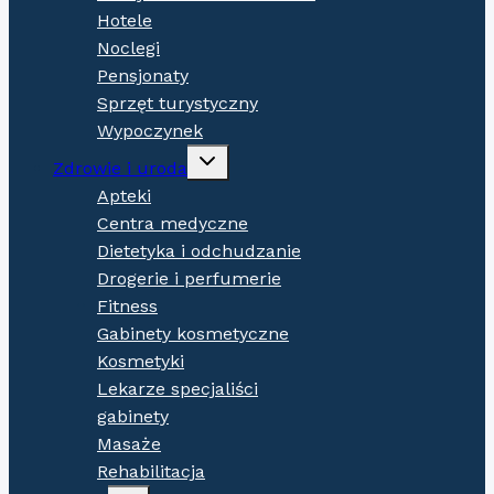
Hotele
Noclegi
Pensjonaty
Sprzęt turystyczny
Wypoczynek
Expand
Zdrowie i uroda
child
menu
Apteki
Centra medyczne
Dietetyka i odchudzanie
Drogerie i perfumerie
Fitness
Gabinety kosmetyczne
Kosmetyki
Lekarze specjaliści
gabinety
Masaże
Rehabilitacja