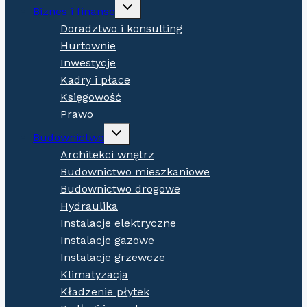
Expand
Biznes i finanse
child
menu
Doradztwo i konsulting
Hurtownie
Inwestycje
Kadry i płace
Księgowość
Prawo
Expand
Budownictwo
child
menu
Architekci wnętrz
Budownictwo mieszkaniowe
Budownictwo drogowe
Hydraulika
Instalacje elektryczne
Instalacje gazowe
Instalacje grzewcze
Klimatyzacja
Kładzenie płytek