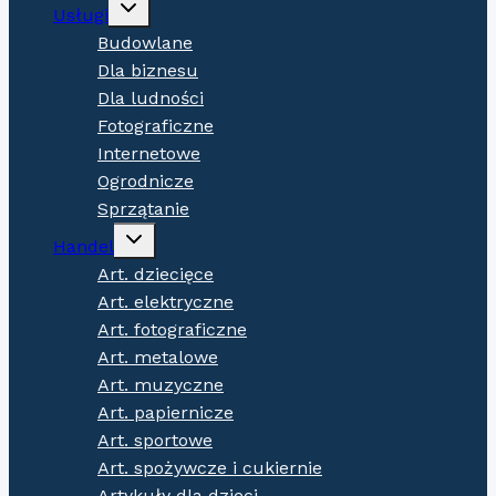
Expand
Usługi
child
menu
Budowlane
Dla biznesu
Dla ludności
Fotograficzne
Internetowe
Ogrodnicze
Sprzątanie
Expand
Handel
child
menu
Art. dziecięce
Art. elektryczne
Art. fotograficzne
Art. metalowe
Art. muzyczne
Art. papiernicze
Art. sportowe
Art. spożywcze i cukiernie
Artykuły dla dzieci