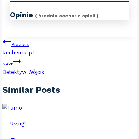
Opinie
( średnia ocena:
z
opinii )
Nawigacja
Previous
kuchenne.pl
wpisu
Next
Detektyw Wójcik
Similar Posts
Usługi