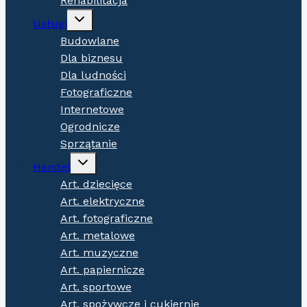
Rehabilitacja
Expand
Usługi
child
menu
Budowlane
Dla biznesu
Dla ludności
Fotograficzne
Internetowe
Ogrodnicze
Sprzątanie
Expand
Handel
child
menu
Art. dziecięce
Art. elektryczne
Art. fotograficzne
Art. metalowe
Art. muzyczne
Art. papiernicze
Art. sportowe
Art. spożywcze i cukiernie