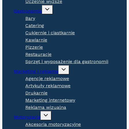
Uczelnie wyższe
Expand
Gastronomia
child
menu
Bary
Catering
Cukiernie i ciastkarnie
Kawiarnie
Pizzerie
Restauracje
Sprzęt i wyposażenie dla gastronomii
Expand
Marketing i reklama
child
menu
Agencje reklamowe
Artykuły reklamowe
Drukarnie
Marketing internetowy
Reklama wizualna
Expand
Motoryzacja
child
menu
Akcesoria motoryzacyjne