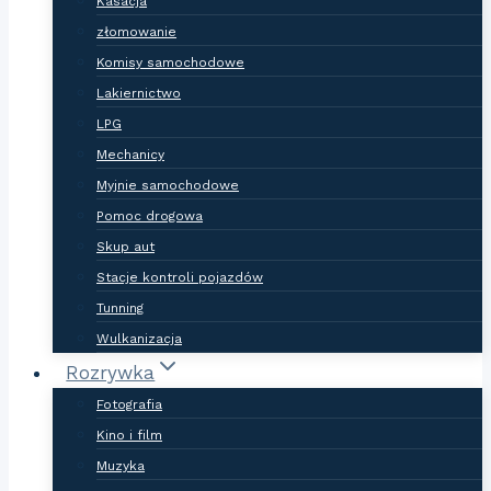
Kasacja
złomowanie
Komisy samochodowe
Lakiernictwo
LPG
Mechanicy
Myjnie samochodowe
Pomoc drogowa
Skup aut
Stacje kontroli pojazdów
Tunning
Wulkanizacja
Rozrywka
Fotografia
Kino i film
Muzyka