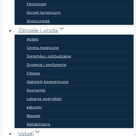
Pensjonaty
Sprzęt turystyczny
Wypoczynek
Zdrowie i uroda
Apteki
Centra medyczne
Dietetyka i odchudzanie
Drogerie i perfumerie
Fitness
Gabinety kosmetyczne
Kosmetyki
Lekarze specjaliści
gabinety
Masaże
Rehabilitacja
Usługi