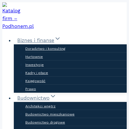
Skip
to
content
Biznes i finanse
Doradztwo i konsulting
Hurtownie
Inwestycje
Kadry i płace
Księgowość
Prawo
Budownictwo
Architekci wnętrz
Budownictwo mieszkaniowe
Budownictwo drogowe