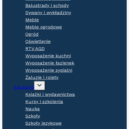
Balustrady i schody
Dywany i wykładziny
Meble
Meble ogrodowe
Ogród
Oświetlenie
RTV AGD
Wyposażenie kuchni
Wyposażenie łazienek
Wyposażenie sypialni
Żaluzje i rolety
Expand
Edukacja
child
menu
Książki i wydawnictwa
Kursy i szkolenia
Nauka
Szkoły
Szkoły językowe