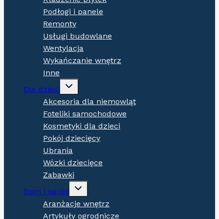
Podłogi i panele
Remonty
Usługi budowlane
Wentylacja
Wykańczanie wnętrz
Inne
Expand
Dla dzieci
child
menu
Akcesoria dla niemowląt
Foteliki samochodowe
Kosmetyki dla dzieci
Pokój dziecięcy
Ubrania
Wózki dziecięce
Zabawki
Expand
Dom i ogród
child
menu
Aranżacje wnętrz
Artykuły ogrodnicze