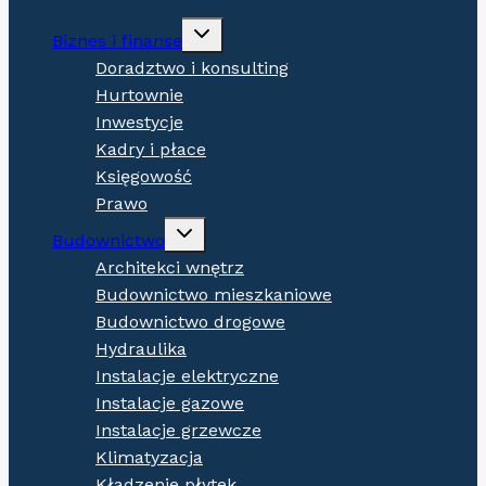
Expand
Biznes i finanse
child
menu
Doradztwo i konsulting
Hurtownie
Inwestycje
Kadry i płace
Księgowość
Prawo
Expand
Budownictwo
child
menu
Architekci wnętrz
Budownictwo mieszkaniowe
Budownictwo drogowe
Hydraulika
Instalacje elektryczne
Instalacje gazowe
Instalacje grzewcze
Klimatyzacja
Kładzenie płytek