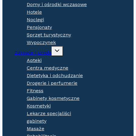
Domy i ośrodki wczasowe
Hotele
Noclegi
Pensjonaty
Sprzęt turystyczny
Wypoczynek
Expand
Zdrowie i uroda
child
menu
Apteki
Centra medyczne
Dietetyka i odchudzanie
Drogerie i perfumerie
Fitness
Gabinety kosmetyczne
Kosmetyki
Lekarze specjaliści
gabinety
Masaże