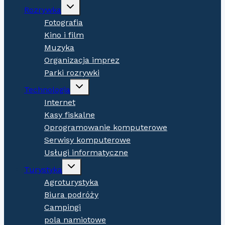
Expand
Rozrywka
child
menu
Fotografia
Kino i film
Muzyka
Organizacja imprez
Parki rozrywki
Expand
Technologia
child
menu
Internet
Kasy fiskalne
Oprogramowanie komputerowe
Serwisy komputerowe
Usługi informatyczne
Expand
Turystyka
child
menu
Agroturystyka
Biura podróży
Campingi
pola namiotowe