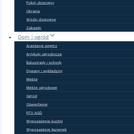
Pokój dziecięcy
Ubrania
Wózki dziecięce
Zabawki
Dom i ogród
Aranżacje wnętrz
Artykuły ogrodnicze
Balustrady i schody
Dywany i wykładziny
Meble
Meble ogrodowe
Ogród
Oświetlenie
RTV AGD
Wyposażenie kuchni
Wyposażenie łazienek