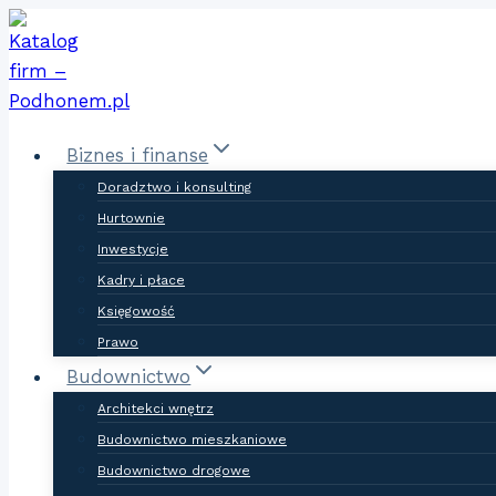
Skip
to
content
Biznes i finanse
Doradztwo i konsulting
Hurtownie
Inwestycje
Kadry i płace
Księgowość
Prawo
Budownictwo
Architekci wnętrz
Budownictwo mieszkaniowe
Budownictwo drogowe