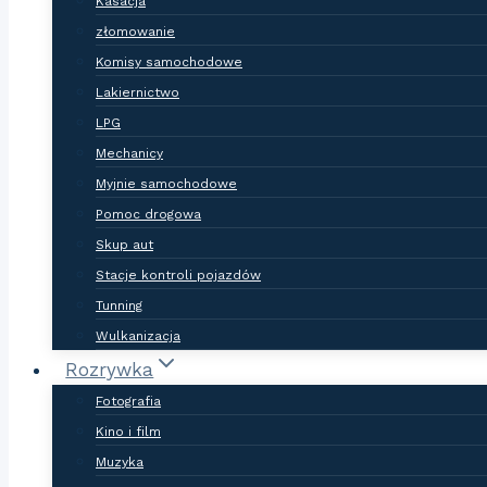
Kasacja
złomowanie
Komisy samochodowe
Lakiernictwo
LPG
Mechanicy
Myjnie samochodowe
Pomoc drogowa
Skup aut
Stacje kontroli pojazdów
Tunning
Wulkanizacja
Rozrywka
Fotografia
Kino i film
Muzyka