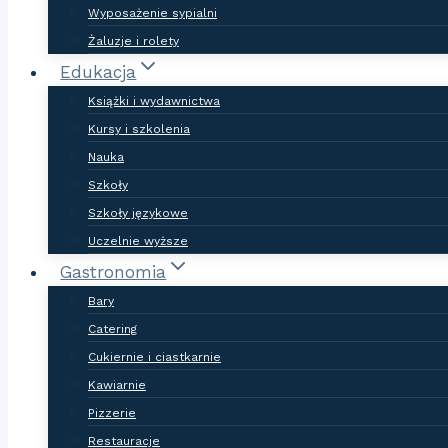
Wyposażenie sypialni
Żaluzje i rolety
Edukacja
Książki i wydawnictwa
Kursy i szkolenia
Nauka
Szkoły
Szkoły językowe
Uczelnie wyższe
Gastronomia
Bary
Catering
Cukiernie i ciastkarnie
Kawiarnie
Pizzerie
Restauracje