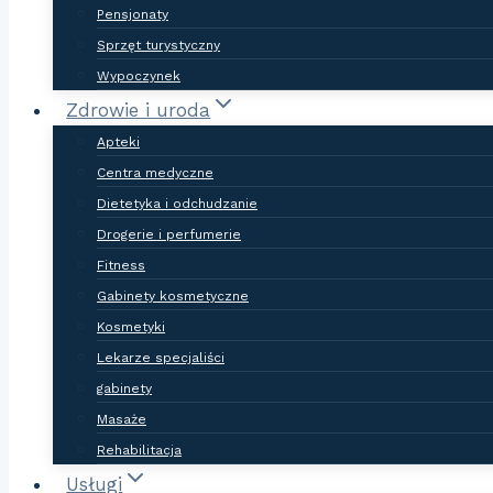
Pensjonaty
Sprzęt turystyczny
Wypoczynek
Zdrowie i uroda
Apteki
Centra medyczne
Dietetyka i odchudzanie
Drogerie i perfumerie
Fitness
Gabinety kosmetyczne
Kosmetyki
Lekarze specjaliści
gabinety
Masaże
Rehabilitacja
Usługi